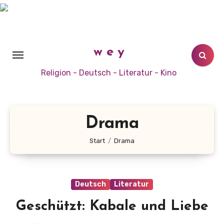
Zum
Inhalt
springen
w e y
Religion - Deutsch - Literatur - Kino
Drama
Start
Drama
Deutsch
Literatur
Geschützt: Kabale und Liebe