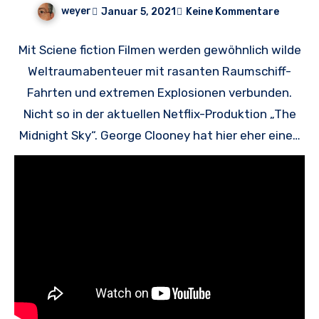
weyer
Januar 5, 2021
Keine Kommentare
Mit Sciene fiction Filmen werden gewöhnlich wilde
Weltraumabenteuer mit rasanten Raumschiff-
Fahrten und extremen Explosionen verbunden.
Nicht so in der aktuellen Netflix-Produktion „The
Midnight Sky“. George Clooney hat hier eher einen
ruhigen, um nicht zu sagen: zu ruhigen Film kreiert,
denn das große Problem dieser außerweltlichen
Handlung ist die Funkstille: der nicht herstellbare
Kontakt zwischen der Erde und einem im All
befindlichen Raumschiff, das sich auf der Rückreise
befindet.