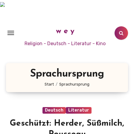
Zum
Inhalt
springen
w e y
Religion - Deutsch - Literatur - Kino
Sprachursprung
Start
Sprachursprung
Deutsch
Literatur
Geschützt: Herder, Süßmilch,