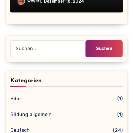
weyer
Dezember 18, 2024
Suche
nach:
Kategorien
Bibel
(1)
Bildung allgemein
(1)
Deutsch
(24)