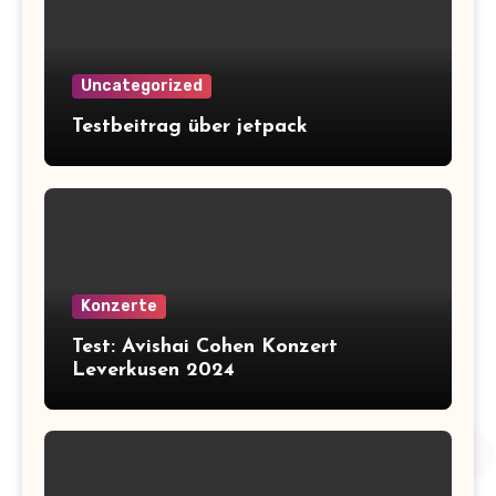
Uncategorized
Testbeitrag über jetpack
Konzerte
Test: Avishai Cohen Konzert
Leverkusen 2024