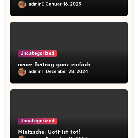
admin
Januar 16, 2025
Uncategorized
neuer Beitrag ganz einfach
admin
Dezember 28, 2024
Uncategorized
Nietzsche: Gott ist tot!