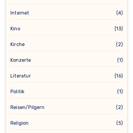
Internet
(4)
Kino
(13)
Kirche
(2)
Konzerte
(1)
Literatur
(16)
Politik
(1)
Reisen/Pilgern
(2)
Religion
(5)