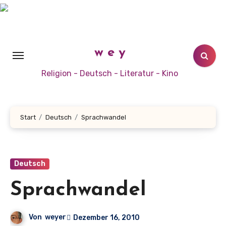
Zum
Inhalt
springen
w e y
Religion - Deutsch - Literatur - Kino
Start
Deutsch
Sprachwandel
Deutsch
Sprachwandel
Von
weyer
Dezember 16, 2010