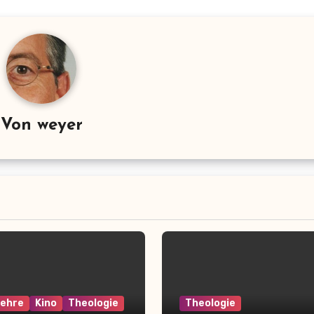
Von
weyer
lehre
Kino
Theologie
Theologie