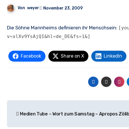
Von
weyer
November 23, 2009
Die Söhne Mannheims definieren ihr Menschsein:
[yo
v=xlXv9YsAjQI&hl=de_DE&fs=1&]
Facebook
Share on X
LinkedIn
Beitrags-
Medien Tube – Wort zum Samstag – Apropos Zöli
Navigation