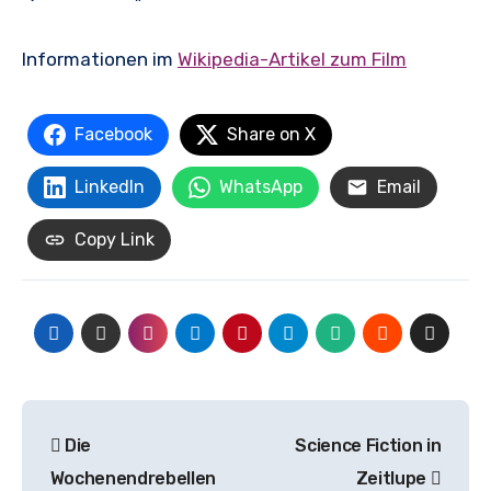
Informationen im
Wikipedia-Artikel zum Film
Facebook
Share on X
LinkedIn
WhatsApp
Email
Copy Link
Beitrags-
Die
Science Fiction in
Navigation
Wochenendrebellen
Zeitlupe