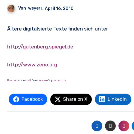
Von
weyer
April 16, 2010
Ältere digitalsierte Texte finden sich unter
http://gutenberg.spiegel.de
http://www.zeno.org
Posted via email
from
weyer’s posterous
Facebook
Share on X
LinkedIn