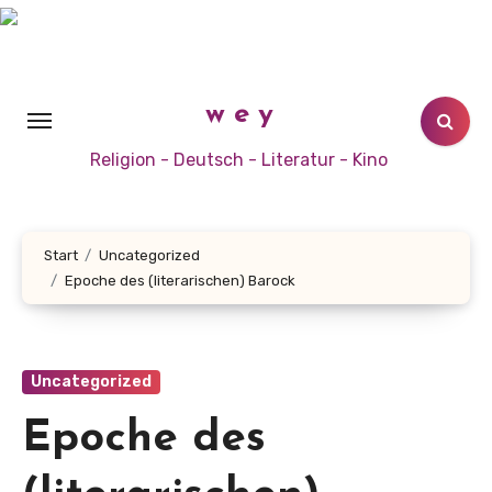
Zum
Inhalt
springen
w e y
Religion - Deutsch - Literatur - Kino
Start
Uncategorized
Epoche des (literarischen) Barock
Uncategorized
Epoche des