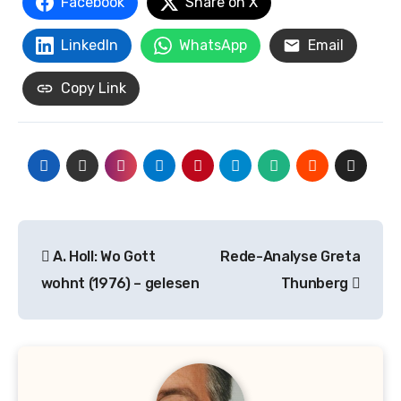
Facebook
Share on X
LinkedIn
WhatsApp
Email
Copy Link
Beitrags-
A. Holl: Wo Gott
Rede-Analyse Greta
Navigation
wohnt (1976) – gelesen
Thunberg