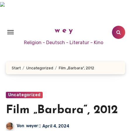
Zum
Inhalt
springen
w e y
Religion - Deutsch - Literatur - Kino
Start
Uncategorized
Film „Barbara“, 2012
Uncategorized
Film „Barbara“, 2012
Von
weyer
April 4, 2024