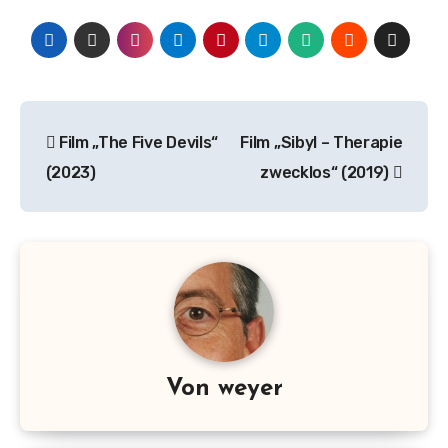
Beitrags-
Film „The Five Devils“
Film „Sibyl – Therapie
Navigation
(2023)
zwecklos“ (2019)
Von
weyer