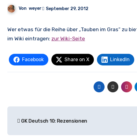
Von
weyer
September 29, 2012
Wer etwas für die Reihe über „Tauben im Gras“ zu bieten hat, kann es hier unten im Kommentarfeld loswerden oder gerne
im Wiki eintragen:
zur Wiki-Seite
Facebook
Share on X
LinkedIn
Beitrags-
GK Deutsch 10: Rezensionen
Navigation