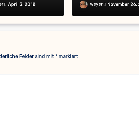
(Sat1)
er
weyer
April 3, 2018
November 26,
derliche Felder sind mit
*
markiert