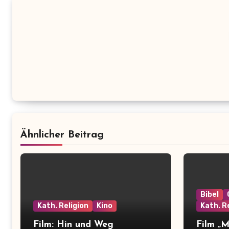
Ähnlicher Beitrag
Bibel
Kath. Religion
Kino
Kath. R
Film: Hin und Weg
Film „